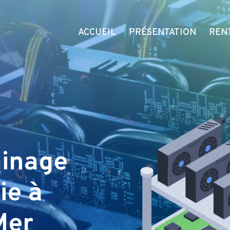
ACCUEIL
PRÉSENTATION
REN
minage
ie à
Mer