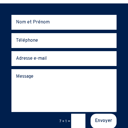
Envoyer
7 + 1
=