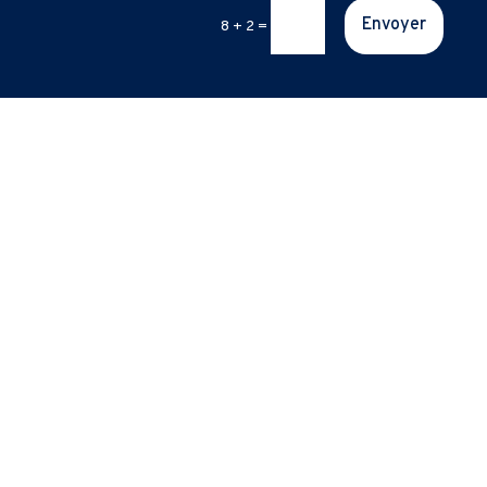
Envoyer
8 + 2
=