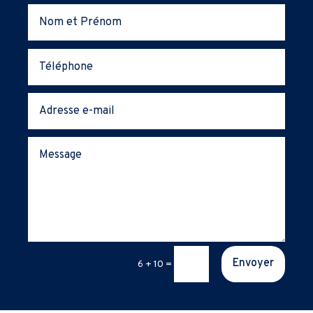
Envoyer
6 + 10
=