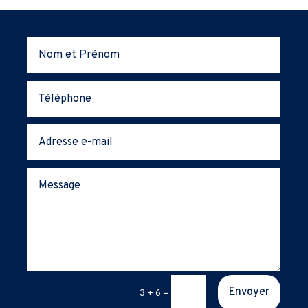
Envoyer
3 + 6
=