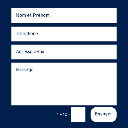
Envoyer
1 + 12
=