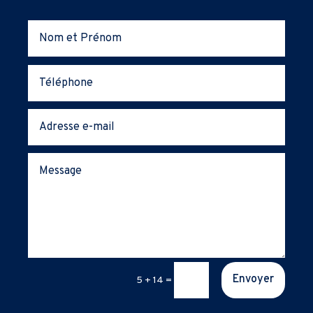
Envoyer
5 + 14
=