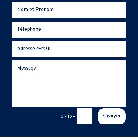
Envoyer
5 + 10
=